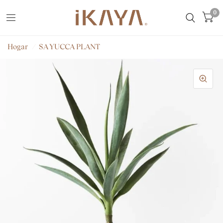
0
Hogar
/
SA YUCCA PLANT